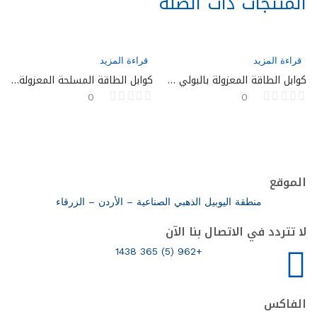
المنتجات ذات الصلة
قراءة المزيد
قراءة المزيد
كوابل الطاقة المعزولة بالبولي فينيل كلوريد (PVC) 600/1000 V وفقًا لـ BS 6346
كوابل الطاقة المسلحة المعزولة بالبولي إيثيلين المتقاطع (XLPE) 600/1000 V وفقًا لـ BS 5467
0
0
الموقع
منطقة اليوبيل الذهبي الصناعية – الأردن – الزرقاء
لا تتردد في الاتصال بنا الآن
+962 (5) 365 1438
الفاكس