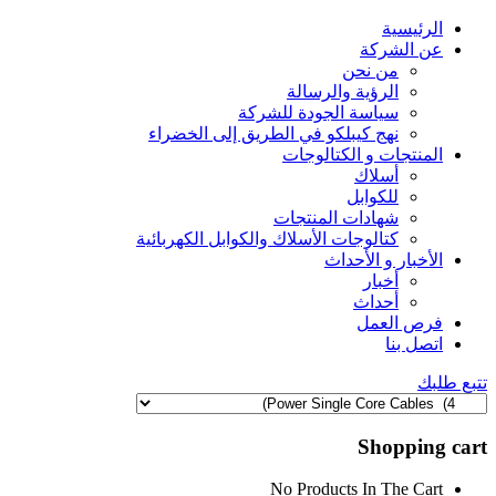
الرئيسية
عن الشركة
من نحن
الرؤية والرسالة
سياسة الجودة للشركة
نهج كيبلكو في الطريق إلى الخضراء
المنتجات و الكتالوجات
أسلاك
للكوابل
شهادات المنتجات
كتالوجات الأسلاك والكوابل الكهربائية
الأخبار و الأحداث
أخبار
أحداث
فرص العمل
اتصل بنا
تتبع طلبك
Shopping cart
No Products In The Cart